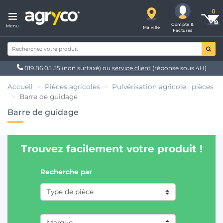
Compte &
Menu
Ma ville
Factures
019 86 05 55
(non surtaxé) ou
service client
(réponse sous 4H)
Accueil
Pièces agricoles
Pulvérisation agricole : pièces
Barre de guidage
Barre de guidage
Trouvez facilement votre produit !
Recherche par