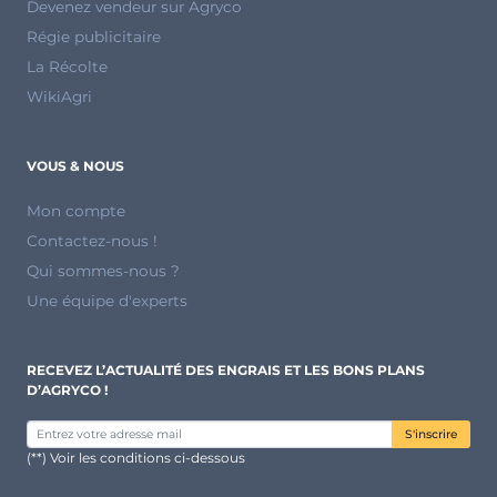
Devenez vendeur sur Agryco
Régie publicitaire
La Récolte
WikiAgri
VOUS & NOUS
Mon compte
Contactez-nous !
Qui sommes-nous ?
Une équipe d'experts
RECEVEZ L’ACTUALITÉ DES ENGRAIS ET LES BONS PLANS
D’AGRYCO !
S'inscrire
(**) Voir les conditions ci-dessous