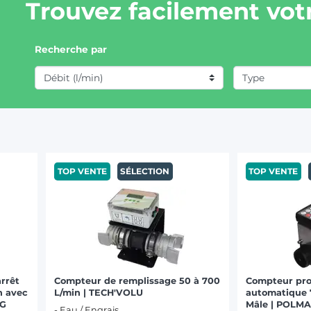
Trouvez facilement votr
Recherche par
TOP VENTE
SÉLECTION
TOP VENTE
rrêt
Compteur de remplissage 50 à 700
Compteur pro
n avec
L/min | TECH'VOLU
automatique 7
AG
Mâle | POLM
- Eau / Engrais