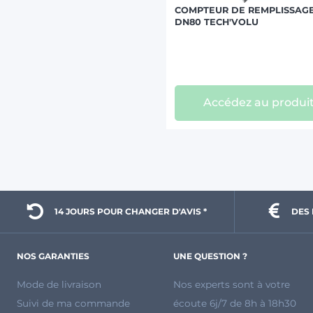
COMPTEUR DE REMPLISSAGE
DN80 TECH'VOLU
Accédez au produi
14 JOURS POUR 
CHANGER D'AVIS *
DES 
NOS GARANTIES
UNE QUESTION ?
Mode de livraison
Nos experts sont à votre
Suivi de ma commande
écoute 6j/7 de 8h à 18h30