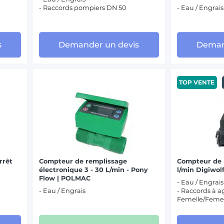
- Raccords pompiers DN 50
- Eau / Engrais
s
Demander un devis
Deman
TOP VENTE
rrêt
Compteur de remplissage
Compteur de 
électronique 3 - 30 L/min - Pony
l/min Digiwol
Flow | POLMAC
- Eau / Engrais
- Eau / Engrais
- Raccords à a
Femelle/Femel