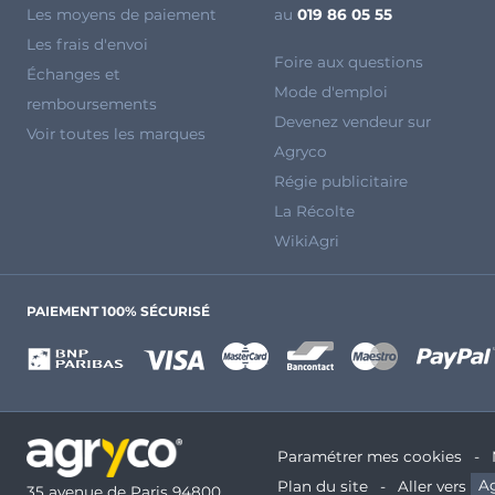
Les moyens de paiement
au
019 86 05 55
Les frais d'envoi
Foire aux questions
Échanges et
Mode d'emploi
remboursements
Devenez vendeur sur
Voir toutes les marques
Agryco
Régie publicitaire
La Récolte
WikiAgri
PAIEMENT 100% SÉCURISÉ
Paramétrer mes cookies
Plan du site
Aller vers
Ag
35 avenue de Paris 94800