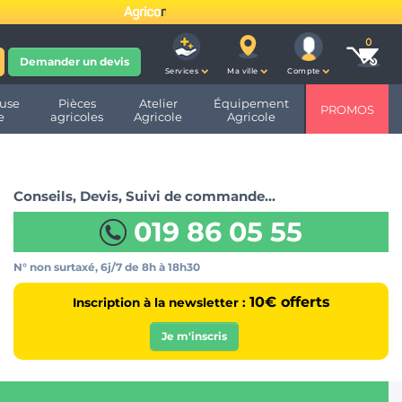
fête ses 10 ans et devient
Demander un devis
Services
Ma ville
Compte
use
Pièces
Atelier
Équipement
PROMOS
e
agricoles
Agricole
Agricole
Conseils, Devis, Suivi de commande…
019 86 05 55
N° non surtaxé, 6j/7
de 8h à 18h30
10€ offerts
Inscription à la newsletter :
Je m'inscris