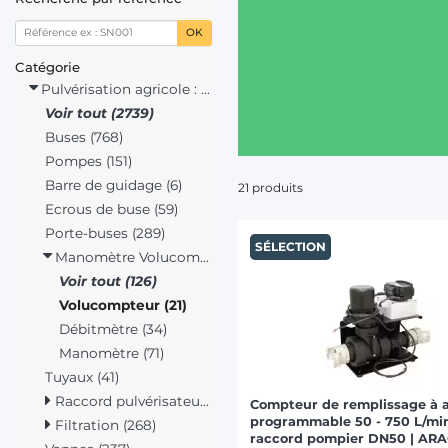
OK
Catégorie
Pulvérisation agricole : pièces (2739)
Voir tout (2739)
Buses (768)
Pompes (151)
Barre de guidage (6)
21 produits
Ecrous de buse (59)
Porte-buses (289)
SÉLECTION
Manomètre Volucompteur Débitmètre (126)
Voir tout (126)
Volucompteur (21)
Débitmètre (34)
Manomètre (71)
Tuyaux (41)
Raccord pulvérisateur (323)
Compteur de remplissage à a
programmable 50 - 750 L/mi
Filtration (268)
raccord pompier DN50 | AR