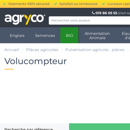
Paiements 100% sécurisé
Satisfait ou remboursé
Livraison rap
019 86 05 55
(non s
Alimentation
Équ
Engrais
Semences
BIO
Animale
d'
Accueil
Pièces agricoles
Pulvérisation agricole : pièces
Volucompteur
Recherche par référence