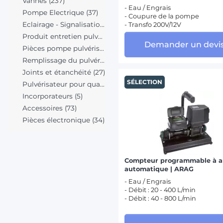
Vannes (237)
- Eau / Engrais
Pompe Electrique (37)
- Coupure de la pompe
Eclairage - Signalisation (1)
- Transfo 200V/12V
Produit entretien pulvérisateur (3)
Demander un devi
Pièces pompe pulvérisateur (311)
Remplissage du pulvérisateur (29)
Joints et étanchéité (27)
SÉLECTION
Pulvérisateur pour quad (3)
Incorporateurs (5)
Accessoires (73)
Pièces électronique (34)
Compteur programmable à a
automatique | ARAG
- Eau / Engrais
- Débit : 20 - 400 L/min
- Débit : 40 - 800 L/min