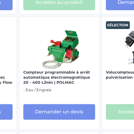
s
Accédez au produit
Deman
SÉLECTION
Compteur programmable à arrêt
Volucompteur 
vec
automatique électromagnétique
pulvérisation
y Flow
20 - 400 L/min | POLMAC
- Eau / Engrais
s
Demander un devis
Accéde