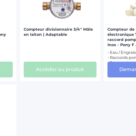
Compteur divisionnaire 3/4'' Mâle
Compteur de 
ony
en laiton | Adaptable
électronique 
raccord pomp
Inox - Pony F .
- Eau / Engrais
- Raccords po
- Support Inox
t
Accédez au produit
Deman