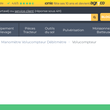
ide
4,6/5
fête ses 10 ans et devient
urtaxé) ou
service client
(réponse sous 4H)
BLOG
ipement
Pièces
Outils
Moissonne
Pulvérisation
élevage
Tracteur
du sol
Batteus
Manomètre Volucompteur Débitmètre
Volucompteur