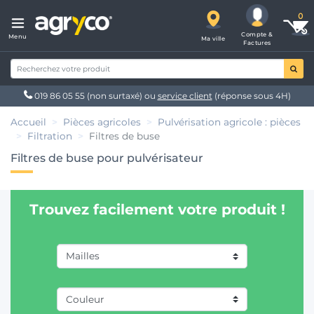
Compte &
Menu
Ma ville
Factures
019 86 05 55
(non surtaxé) ou
service client
(réponse sous 4H)
Accueil
Pièces agricoles
Pulvérisation agricole : pièces
Filtration
Filtres de buse
Filtres de buse pour pulvérisateur
Trouvez facilement votre produit !