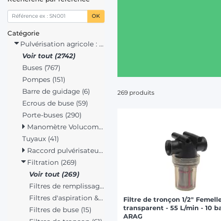
OK
Catégorie
Pulvérisation agricole : pièces (2742)
Voir tout (2742)
Buses (767)
Pompes (151)
Barre de guidage (6)
269 produits
Ecrous de buse (59)
Porte-buses (290)
Manomètre Volucompteur Débitmètre (126)
Tuyaux (41)
Raccord pulvérisateur (323)
Filtration (269)
Voir tout (269)
Filtres de remplissage (22)
Filtres d'aspiration & refoulement (163)
Filtre de tronçon 1/2" Femell
transparent - 55 L/min - 10 ba
Filtres de buse (15)
ARAG