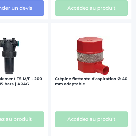
der un devis
Accédez au produit
oulement T5 M/F - 200
Crépine flottante d'aspiration Ø 40
 15 bars | ARAG
mm adaptable
z au produit
Accédez au produit