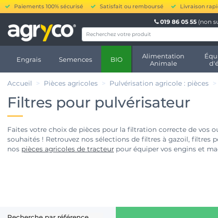
Paiements 100% sécurisé
Satisfait ou remboursé
Livraison rap
019 86 05 55
(non s
Alimentation
Équ
Engrais
Semences
BIO
Animale
d'
Accueil
Pièces agricoles
Pulvérisation agricole : pièces
Filtres pour pulvérisateur
Faites votre choix de pièces pour la filtration correcte de vos
souhaités ! Retrouvez nos sélections de filtres à gazoil, filtres
nos
pièces agricoles de tracteur
pour équiper vos engins et mac
Recherche par référence