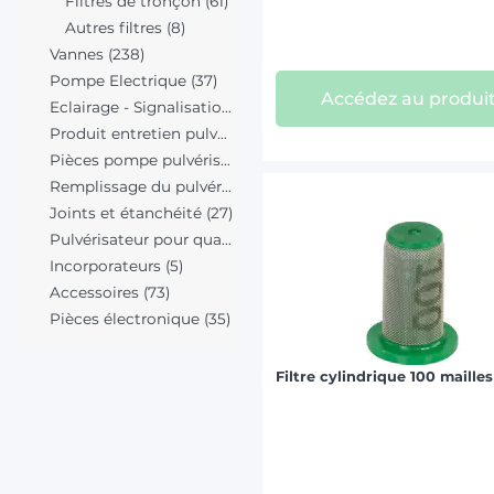
Filtres de tronçon (61)
Autres filtres (8)
Vannes (238)
Pompe Electrique (37)
Accédez au produi
Eclairage - Signalisation (1)
Produit entretien pulvérisateur (3)
Pièces pompe pulvérisateur (311)
Remplissage du pulvérisateur (29)
Joints et étanchéité (27)
Pulvérisateur pour quad (3)
Incorporateurs (5)
Accessoires (73)
Pièces électronique (35)
Filtre cylindrique 100 mailles