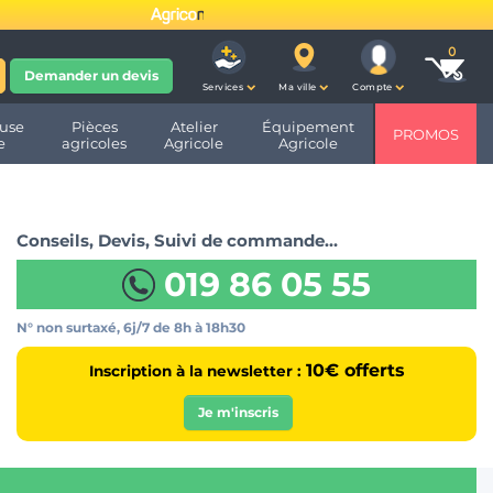
fête ses 10 ans et devient
Demander un devis
Services
Ma ville
Compte
use
Pièces
Atelier
Équipement
PROMOS
e
agricoles
Agricole
Agricole
Conseils, Devis, Suivi de commande…
019 86 05 55
N° non surtaxé, 6j/7
de 8h à 18h30
10€ offerts
Inscription à la newsletter :
Je m'inscris