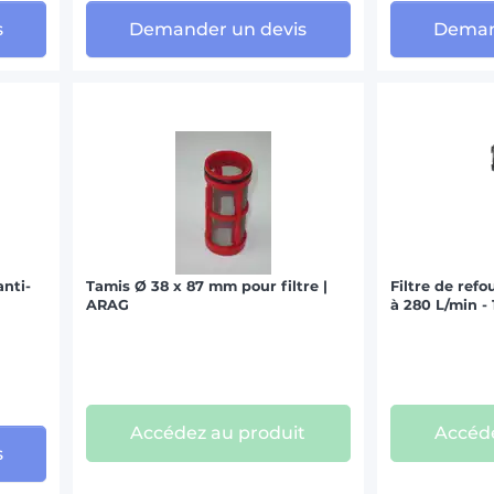
s
Demander un devis
Deman
anti-
Tamis Ø 38 x 87 mm pour filtre |
Filtre de ref
ARAG
à 280 L/min -
Accédez au produit
Accéde
s