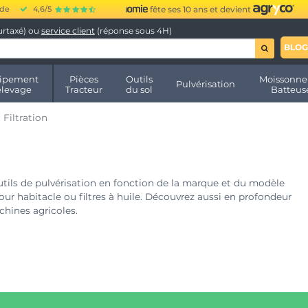
ide
4,6/5
fête ses 10 ans et devient
urtaxé) ou
service client
(réponse sous 4H)
BLOG
ipement
Pièces
Outils
Moissonne
Pulvérisation
élevage
Tracteur
du sol
Batteus
Filtration
 outils de pulvérisation en fonction de la marque et du modèle
 pour habitacle ou filtres à huile. Découvrez aussi en profondeur
hines agricoles.