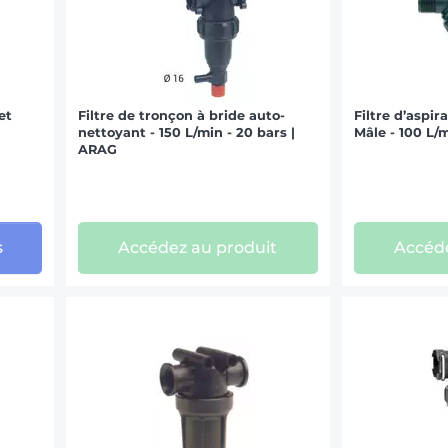
et
Filtre de tronçon à bride auto-
Filtre d’aspir
nettoyant - 150 L/min - 20 bars |
Mâle - 100 L/m
ARAG
s
Accédez au produit
Accéde