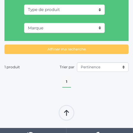
épandeurs d'engrais.
T
Affiner ma recherche
1 produit
Trier par
1