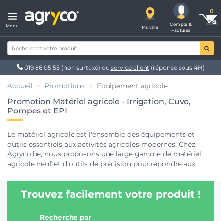
Compte &
Menu
Ma ville
Factures
019 86 05 55
(non surtaxé) ou
service client
(réponse sous 4H)
Accueil
Promotions
Equipement agricole
Promotion Matériel agricole - Irrigation, Cuve,
Pompes et EPI
Le matériel agricole est l'ensemble des équipements et
outils essentiels aux activités agricoles modernes. Chez
Agryco.be, nous proposons une large gamme de matériel
agricole neuf et d'outils de précision pour répondre aux
besoins des agriculteurs et des professionnels du secteur
partout en Belgique. Notre catalogue inclut des solutions
Trouvez facilement votre produit !
pour la lutte contre les nuisibles, les big bags, les cuves,
l'irrigation, le stockage des produits phytosanitaires, les
pompes agricoles, les trémies, les vêtements de travail et les
Recherche par