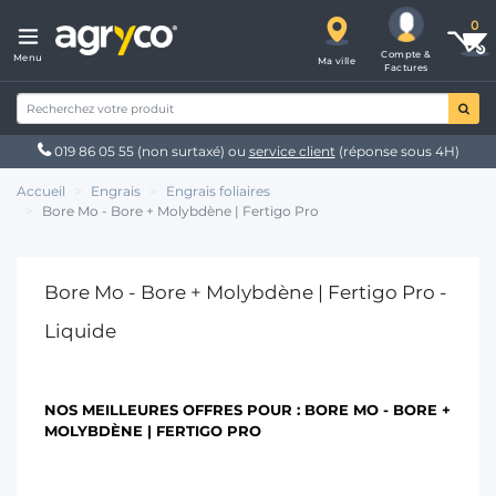
Compte &
Menu
Ma ville
Factures
019 86 05 55
(non surtaxé) ou
service client
(réponse sous 4H)
Accueil
Engrais
Engrais foliaires
Bore Mo - Bore + Molybdène | Fertigo Pro
Bore Mo - Bore + Molybdène | Fertigo Pro -
Liquide
NOS MEILLEURES OFFRES POUR :
BORE MO - BORE +
MOLYBDÈNE | FERTIGO PRO