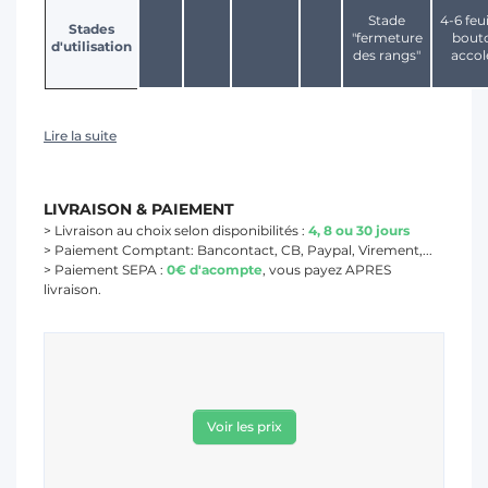
Stade
4-6 feui
Stades
"fermeture
bout
d'utilisation
des rangs"
accol
Lire la suite
LIVRAISON & PAIEMENT
> Livraison au choix selon disponibilités :
4, 8 ou 30 jours
> Paiement Comptant: Bancontact, CB, Paypal, Virement,...
> Paiement SEPA :
0€ d'acompte
, vous payez APRES
livraison.
Voir les prix