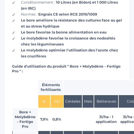
Conditionnement :
10 Litres (en Bidon) et 1 000 Litres
(en IBC)
Normes :
Engrais CE selon RCE 2019/1009
Le bore améliore la résistance des cultures face au gel
et au stress hydrique
Le bore favorise la bonne alimentation en eau
Le molybdène favorise la croissance des nodosités
chez les légumineuses
Le molybdène optimise l'utilisation des l'azote chez
les crucifères
Guide d'utilisation du produit " Bore + Molybdène - Fertigo
Pro " :
Éléments
fertilisants
B
Mo
Céréales
Maïs
Betteraves
Col
Bore +
Molybdène
3l/ha - 1
3l/ha 
7,9%
0,8%
- Fertigo
application
applica
Pro