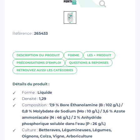
Référence :
265433
DESCRIPTION DU PRODUIT
FORME
LES + PRODUIT
PRÉCONISATIONS D'EMPLOI
QUESTIONS & REPONSES
RETROUVEZ AUSSI LES CATÉGORIES
Détails du produit :
Forme :
Liquide
Densité :
1,29
Composition :
7,9 % Bore Éthanolamine (B : 102 g/L) /
0,8 % Molybdate de Sodium (Mo : 10 g/L) / 3,6 % Azote
ammoniacale (N : 46 g/L) / 2 % Anhydride
phosphorique soluble dans l'eau (P : 26 g/L)
Culture :
Betteraves, Légumineuses, Légumes,
Oignons, Colza, Vigne, Arboriculture