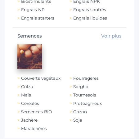
Biostimulants
Engrais NPK
Engrais NP
Engrais soufrés
Engrais starters
Engrais liquides
Semences
Voir plus
Couverts végétaux
Fourragères
Colza
Sorgho
Maïs
Tournesols
Céréales
Protéagineux
Semences BIO
Gazon
Jachère
Soja
Maraîchères