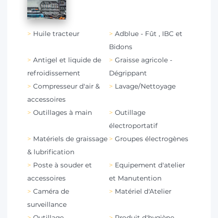
Huile tracteur
Adblue - Fût , IBC et
Bidons
Antigel et liquide de
Graisse agricole -
refroidissement
Dégrippant
Compresseur d'air &
Lavage/Nettoyage
accessoires
Outillages à main
Outillage
électroportatif
Matériels de graissage
Groupes électrogènes
& lubrification
Poste à souder et
Equipement d'atelier
accessoires
et Manutention
Caméra de
Matériel d'Atelier
surveillance
Outillage
Produit d'hygiène