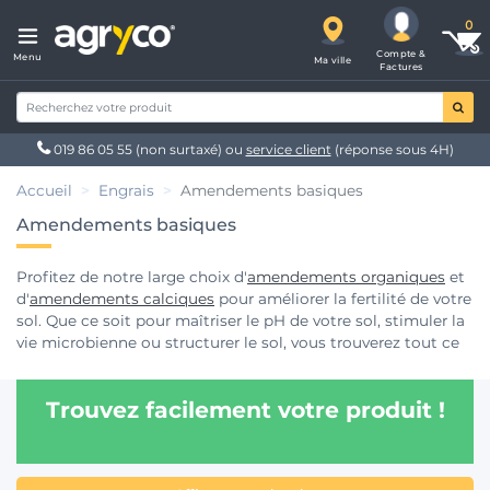
Compte &
Menu
Ma ville
Factures
019 86 05 55
(non surtaxé) ou
service client
(réponse sous 4H)
Accueil
Engrais
Amendements basiques
Amendements basiques
Profitez de notre large choix d'
amendements organiques
et
d'
amendements calciques
pour améliorer la fertilité de votre
sol. Que ce soit pour maîtriser le pH de votre sol, stimuler la
vie microbienne ou structurer le sol, vous trouverez tout ce
dont vous avez besoin sur notre site de vente. Achetez vos
amendements aux prix les plus justes dans votre région. Une
Trouvez facilement votre produit !
gamme d'
engrais foliaire
est également disponible sur
Agryco pour le bonheur de vos cultures.