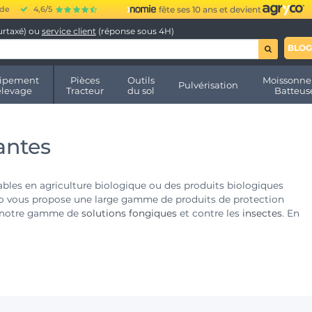
ide
4,6/5
fête ses 10 ans et devient
urtaxé) ou
service client
(réponse sous 4H)
BLOG
ipement
Pièces
Outils
Moissonne
Pulvérisation
élevage
Tracteur
du sol
Batteus
antes
sables en agriculture biologique ou des produits biologiques
ryco vous propose une large gamme de produits de protection
t notre gamme de
solutions fongiques
et contre les
insectes
. En