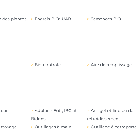
n des plantes
Engrais BIO/ UAB
Semences BIO
Bio-controle
Aire de remplissage
teur
Adblue - Fût , IBC et
Antigel et liquide de
Bidons
refroidissement
ettoyage
Outillages à main
Outillage électroporta