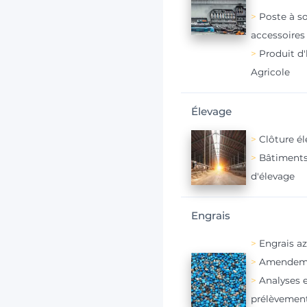
Poste à s
accessoires
Produit d
Agricole
Élevage
Clôture él
Bâtiments
d'élevage
Engrais
Engrais a
Amendeme
Analyses 
prélèvemen