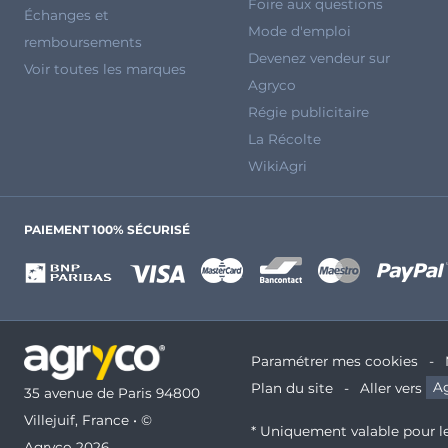
Foire aux questions
Échanges et
Mode d'emploi
remboursements
Devenez vendeur sur
Voir toutes les marques
Agryco
Régie publicitaire
La Récolte
WikiAgri
PAIEMENT 100% SÉCURISÉ
Paramétrer mes cookies
Plan du site
Aller vers
Ag
35 avenue de Paris 94800
Villejuif, France • ©
* Uniquement valable pour le
Agryco 2026