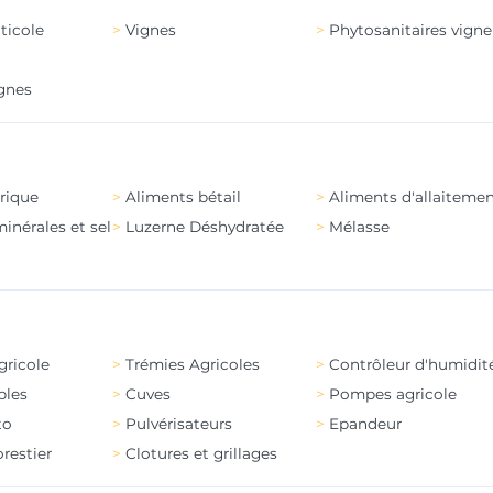
iticole
Vignes
Phytosanitaires vigne
ignes
rique
Aliments bétail
Aliments d'allaiteme
inérales et sel
Luzerne Déshydratée
Mélasse
gricole
Trémies Agricoles
Contrôleur d'humidit
bles
Cuves
Pompes agricole
to
Pulvérisateurs
Epandeur
orestier
Clotures et grillages