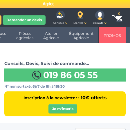
fête ses 10 ans et devient
Demander un devis
Services
Ma ville
Compte
use
Pièces
Atelier
Équipement
PROMOS
e
agricoles
Agricole
Agricole
Conseils, Devis, Suivi de commande…
019 86 05 55
N° non surtaxé, 6j/7
de 8h à 18h30
10€ offerts
Inscription à la newsletter :
Je m'inscris