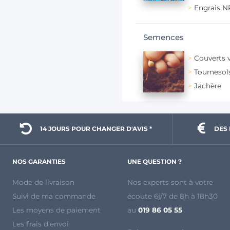
Engrais 
Semences
Couverts 
Tournesol
Jachère
14 JOURS POUR 
CHANGER D'AVIS *
DES 
NOS GARANTIES
UNE QUESTION ?
Mode de livraison
Nos experts sont à votre
Suivi de ma commande
écoute 6j/7 de 8h à 18h30
Les moyens de paiement
au
019 86 05 55
Les frais d'envoi