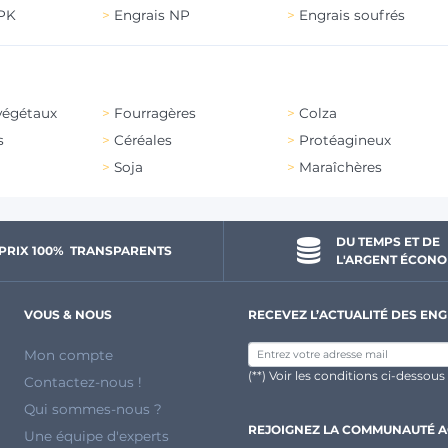
NPK
Engrais NP
Engrais soufrés
végétaux
Fourragères
Colza
s
Céréales
Protéagineux
Soja
Maraîchères
DU TEMPS ET DE 
PRIX 100% 
 TRANSPARENTS 
L'ARGENT ÉCONO
VOUS & NOUS
RECEVEZ L’ACTUALITÉ DES ENG
Mon compte
(**) Voir les conditions ci-dessous
Contactez-nous !
Qui sommes-nous ?
REJOIGNEZ LA COMMUNAUTÉ 
Une équipe d'experts