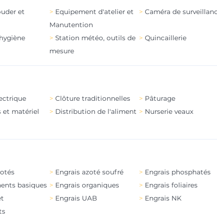
ouder et
Equipement d'atelier et
Caméra de surveillan
Manutention
'hygiène
Station météo, outils de
Quincaillerie
mesure
ectrique
Clôture traditionnelles
Pâturage
 et matériel
Distribution de l'aliment
Nurserie veaux
zotés
Engrais azoté soufré
Engrais phosphatés
nts basiques
Engrais organiques
Engrais foliaires
et
Engrais UAB
Engrais NK
ts