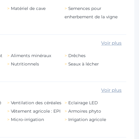
Matériel de cave
Semences pour
enherbement de la vigne
Voir plus
nt
Aliments minéraux
Drêches
Nutritionnels
Seaux à lécher
Voir plus
é
Ventilation des céréales
Eclairage LED
Vêtement agricole : EPI
Armoires phyto
Micro-irrigation
Irrigation agricole