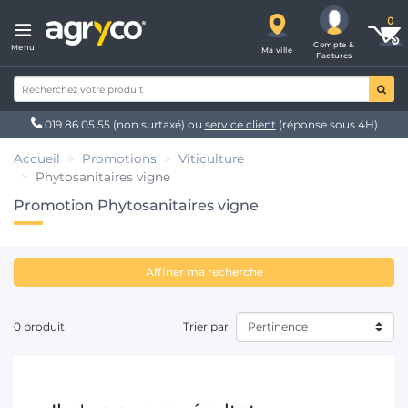
Compte &
Menu
Ma ville
Factures
019 86 05 55
(non surtaxé) ou
service client
(réponse sous 4H)
Accueil
Promotions
Viticulture
Phytosanitaires vigne
Promotion Phytosanitaires vigne
Affiner ma recherche
0 produit
Trier par