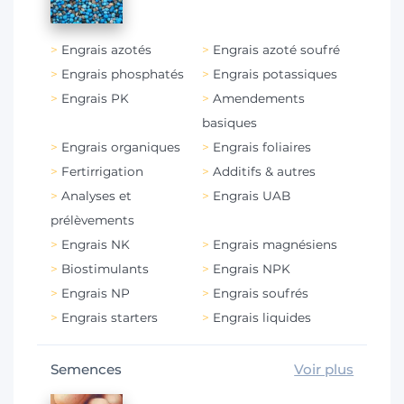
Engrais azotés
Engrais azoté soufré
Engrais phosphatés
Engrais potassiques
Engrais PK
Amendements
basiques
Engrais organiques
Engrais foliaires
Fertirrigation
Additifs & autres
Analyses et
Engrais UAB
prélèvements
Engrais NK
Engrais magnésiens
Biostimulants
Engrais NPK
Engrais NP
Engrais soufrés
Engrais starters
Engrais liquides
Semences
Voir plus