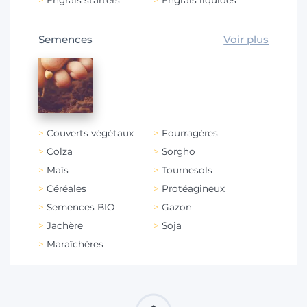
Engrais starters
Engrais liquides
Semences
Voir plus
Couverts végétaux
Fourragères
Colza
Sorgho
Maïs
Tournesols
Céréales
Protéagineux
Semences BIO
Gazon
Jachère
Soja
Maraîchères