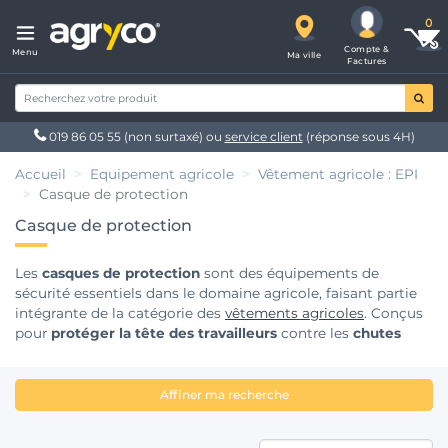
Compte &
Menu
Ma ville
Factures
019 86 05 55
(non surtaxé) ou
service client
(réponse sous 4H)
Accueil
Equipement agricole
Vêtement agricole : EPI
Casque de protection
Casque de protection
Les
casques de protection
sont des équipements de
sécurité essentiels dans le domaine agricole, faisant partie
intégrante de la catégorie des
vêtements agricoles
. Conçus
pour
protéger la tête des travailleurs
contre les
chutes
d'objets
et les impacts, ces casques sont indispensables sur
les
chantiers
et dans les exploitations agricoles. Chez
Agryco, nous proposons une
large gamme de produits
Affiner ma recherche
répondant aux normes de sécurité les plus strictes, offrant
une
protection optimale
et une
résistance
accrue pour