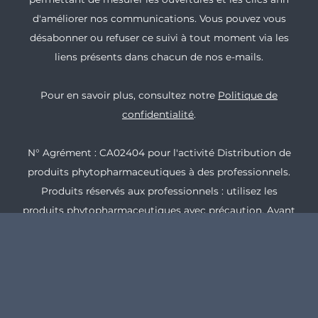
d'améliorer nos communications. Vous pouvez vous
désabonner ou refuser ce suivi à tout moment via les
liens présents dans chacun de nos e-mails.
Pour en savoir plus, consultez notre
Politique de
confidentialité
.
N° Agrément : CA02404 pour l'activité Distribution de
produits phytopharmaceutiques à des professionnels.
Produits réservés aux professionnels : utilisez les
produits phytopharmaceutiques avec précaution. Avant
toute utilisation, lisez l'étiquette et les informations
concernant le produit.
Certification relative à la production biologique : N°FR-
BIO-13.250-0080328.2024.002 -
voir le certificat