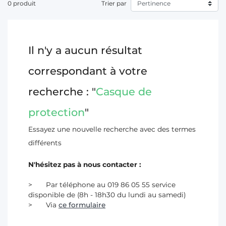
diverses activités agricoles à risque.
0 produit
Trier par
T
En complément des casques, notre sélection de
vêtements
de protection
comprend également des
bottes agricoles
,
des
combinaisons agricoles
, des
gants de protection
, des
Il n'y a aucun résultat
lunettes de protection
, des
masques de protection
, des
pantalons de travail
, et des
vestes agricoles
. Ces produits
correspondant à votre
sont conçus pour assurer la sécurité et le confort des
agriculteurs dans leurs activités quotidiennes, offrant une
recherche : "
Casque de
protection complète de la tête aux pieds.
protection
"
Essayez une nouvelle recherche avec des termes
différents
N'hésitez pas à nous contacter :
Par téléphone au 019 86 05 55 service
disponible de (8h - 18h30 du lundi au samedi)
Via
ce formulaire