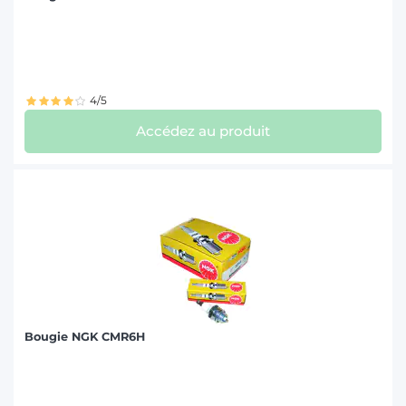
SAME (1)
STEYR (2)
4/5
VALMET-VALTRA (2)
Accédez au produit
Bougie NGK CMR6H