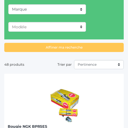
Marque
T
CASE IH (6)
CLAAS / RENAULT (2)
DAVID BROWN (1)
Affiner ma recherche
DEUTZ-FAHR (4)
48 produits
Trier par
FENDT (3)
FIAT/SOMECA (3)
FORD (3)
JOHN DEERE (2)
MASSEY FERGUSON (2)
NEW HOLLAND (2)
Bougie NGK BPR5ES