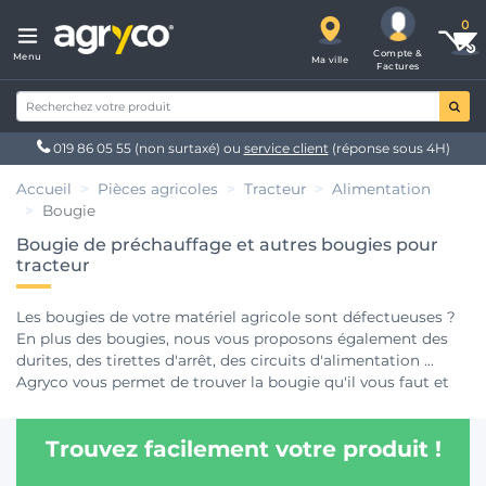
Compte &
Menu
Ma ville
Factures
019 86 05 55
(non surtaxé) ou
service client
(réponse sous 4H)
Accueil
Pièces agricoles
Tracteur
Alimentation
Bougie
Bougie de préchauffage et autres bougies pour
tracteur
Les bougies de votre matériel agricole sont défectueuses ?
En plus des bougies, nous vous proposons également des
durites, des tirettes d'arrêt, des circuits d'alimentation ...
Agryco vous permet de trouver la bougie qu'il vous faut et
au meilleur prix directement livrée sur votre exploitation. Si
vous avez une question ou rencontrez un problème avec vos
Trouvez facilement votre produit !
pièces de d'alimentation ou de démarrage, notre équipe
d'experts est disponible au 019 86 05 55