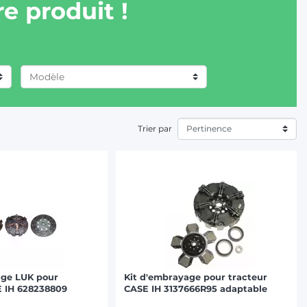
e produit !
Trier par
age LUK pour
Kit d'embrayage pour tracteur
E IH 628238809
CASE IH 3137666R95 adaptable