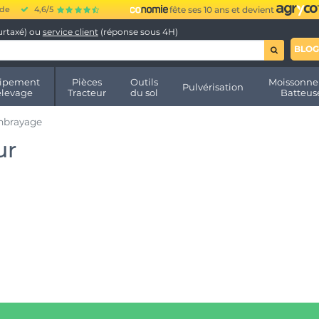
ide
4,6/5
fête ses 10 ans et devient
urtaxé) ou
service client
(réponse sous 4H)
BLOG
ipement
Pièces
Outils
Moissonne
Pulvérisation
élevage
Tracteur
du sol
Batteus
mbrayage
ur