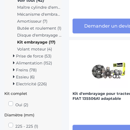
Voir tout (42)
Maître cylindre d'embrayage (1)
Mécanisme d'embrayage (7)
Amortisseur (7)
Demander un devi
Butée et roulement (1)
Disque d'embrayage (5)
Kit embrayage (17)
Volant moteur (4)
Prise de force (53)
Alimentation (152)
Freins (78)
Essieu (6)
Electricité (226)
Kit complet
Kit d'embrayage pour tracte
FIAT 135506A1 adaptable
Oui (2)
Diamètre (mm)
225 - 225 (1)