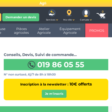
fête ses 10 ans et devient
Demander un devis
Services
Ma ville
Compte
use
Pièces
Atelier
Équipement
PROMOS
e
agricoles
Agricole
Agricole
Conseils, Devis, Suivi de commande…
019 86 05 55
N° non surtaxé, 6j/7
de 8h à 18h30
10€ offerts
Inscription à la newsletter :
Je m'inscris