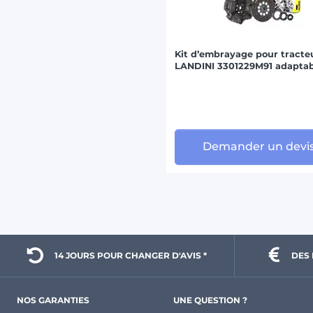
Kit d’embrayage pour tracte
LANDINI 3301229M91 adapta
Demander un devi
14 JOURS POUR 
CHANGER D'AVIS *
DES 
NOS GARANTIES
UNE QUESTION ?