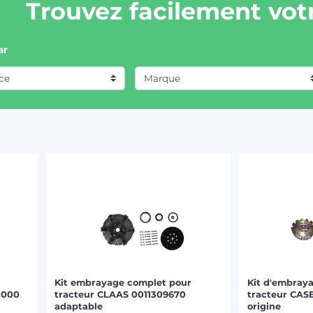
Trouvez facilement votr
ar
Marque
CASE IH (6)
CLAAS / RENAULT (1)
DEUTZ-FAHR (2)
FIAT/SOMECA (3)
HURLIMANN (1)
LAMBORGHINI (1)
Kit embrayage complet pour
Kit d'embray
LANDINI (2)
2000
tracteur CLAAS 0011309670
tracteur CAS
adaptable
origine