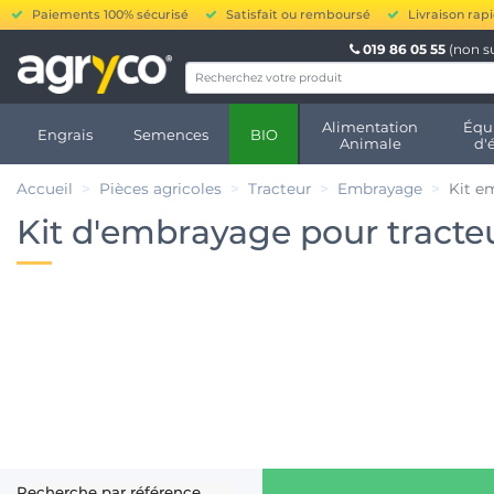
Paiements 100% sécurisé
Satisfait ou remboursé
Livraison rap
019 86 05 55
(non s
Alimentation
Équ
Engrais
Semences
BIO
Animale
d'
Accueil
Pièces agricoles
Tracteur
Embrayage
Kit e
Kit d'embrayage pour tracte
Recherche par référence