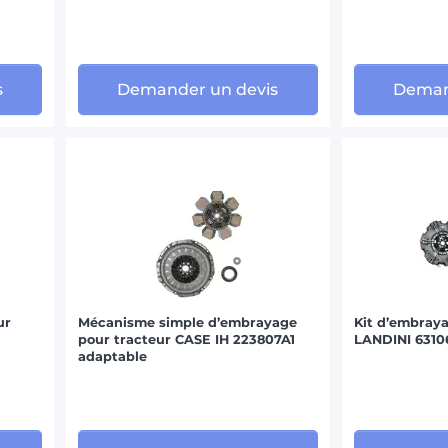
MASSEY FERGUSON (5)
MC CORMICK (2)
s
Demander un devis
Deman
NEW HOLLAND (1)
SAME (1)
VALMET-VALTRA (1)
ur
Mécanisme simple d’embrayage
Kit d’embraya
pour tracteur CASE IH 223807A1
LANDINI 6310
adaptable