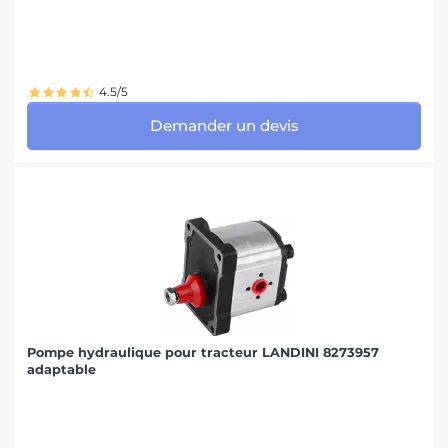
JOHN DEERE (15)
LAMBORGHINI (10)
4.5/5
LANDINI (7)
Demander un devis
LINDNER (3)
MASSEY FERGUSON (13)
MC CORMICK (2)
NEW HOLLAND (15)
SAME (12)
STEYR (29)
Pompe hydraulique pour tracteur LANDINI 8273957
adaptable
VALMET-VALTRA (4)
VOLVO (1)