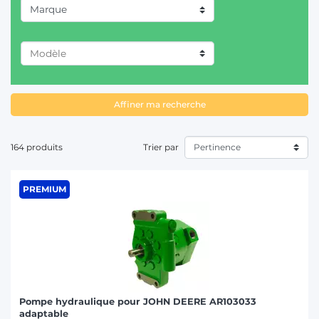
Marque
T
ANTONIO CARRARO (1)
CASE IH (37)
Affiner ma recherche
CHALLENGER (1)
CLAAS / RENAULT (19)
164 produits
Trier par
DAVID BROWN (3)
PREMIUM
DEUTZ-FAHR (29)
FENDT (30)
FIAT/SOMECA (16)
FORD (12)
HURLIMANN (9)
Pompe hydraulique pour JOHN DEERE AR103033
adaptable