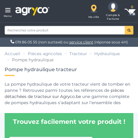
Compte &
Menu
Ma ville
Factures
019 86 05 55
(non surtaxé) ou
service client
(réponse sous 4H)
Accueil
Pièces agricoles
Tracteur
Hydraulique
Pompe hydraulique
Pompe hydraulique tracteur
La pompe hydraulique de votre tracteur vient de tomber en
panne ? Retrouvez parmi toutes les références de
pièces
détachées de tracteur sur Agryco.be
une gamme complète
de pompes hydrauliques s’adaptant sur l’ensemble des
modèles des plus grandes marques telles que John Deere,
Massey Ferguson, Fendt, Case IH, New Holland, Claas …
Trouvez facilement votre produit !