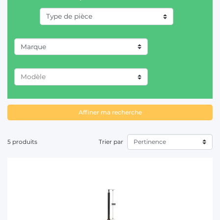
T
Marque
CASE IH (1)
DEUTZ-FAHR (1)
Affiner ma recherche
FIAT/SOMECA (1)
FORD (2)
5 produits
Trier par
JOHN DEERE (1)
MASSEY FERGUSON (1)
NEW HOLLAND (1)