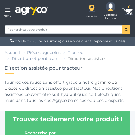
Compte &
Menu
Ma ville
Factures
019 86 05 55
(non surtaxé) ou
service client
(réponse sous 4H)
Accueil
Pièces agricoles
Tracteur
Direction et pont avant
Direction assistée
Direction assistée pour tracteur
Tournez vos roues sans effort grâce à notre
gamme de
pièces
de direction assistée pour tracteur. Nos directions
assistées peuvent être soit hydrauliques soit électriques
mais dans tous les cas Agryco.be et ses équipes d’experts
vous fourniront la bonne pièce, de qualité sélectionnée, au
meilleur prix.
Trouvez facilement votre produit !
Recherche par