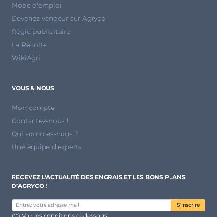
Mode d'emploi
Devenez vendeur sur Agryco
Régie publicitaire
La Récolte
WikiAgri
VOUS & NOUS
Mon compte
Contactez-nous !
Qui sommes-nous ?
Une équipe d'experts
RECEVEZ L’ACTUALITÉ DES ENGRAIS ET LES BONS PLANS
D’AGRYCO !
S'inscrire
(**) Voir les conditions ci-dessous