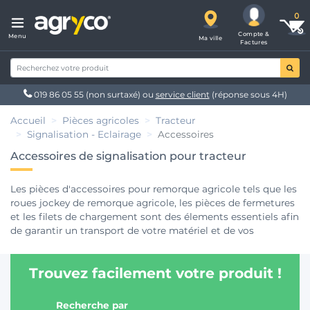
Compte &
Menu
Ma ville
Factures
019 86 05 55
(non surtaxé) ou
service client
(réponse sous 4H)
Accueil
Pièces agricoles
Tracteur
Signalisation - Eclairage
Accessoires
Accessoires de signalisation pour tracteur
Les pièces d'accessoires pour remorque agricole tels que les
roues jockey de remorque agricole, les pièces de fermetures
et les filets de chargement sont des élements essentiels afin
de garantir un transport de votre matériel et de vos
marchandises agricoles en toute sécurité. Profitez de notre
expertise en terme de
pièces pour remorque et transport
Trouvez facilement votre produit !
agricole
en contactant nos experts au 019 86 05 55.
Retrouvez tous nos articles de
pièces agricoles
au meilleur
prix sur Agryco.be.
Recherche par