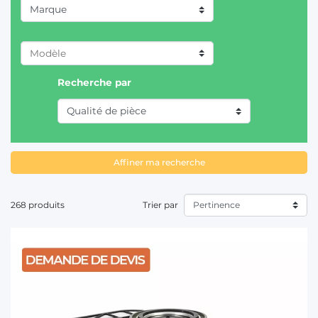
Marque
T
ANTONIO CARRARO (4)
Recherche par
CASE IH (45)
CATERPILLAR (5)
CHALLENGER (19)
CLAAS / RENAULT (40)
Affiner ma recherche
DAVID BROWN (3)
268 produits
Trier par
DEUTZ-FAHR (42)
FENDT (20)
FIAT/SOMECA (6)
FORD (12)
GOLDONI (1)