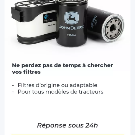
HURLIMANN (13)
JCB (16)
JOHN DEERE (38)
KRAMER (5)
KUBOTA (11)
LAMBORGHINI (19)
LANDINI (12)
LINDNER (1)
MASSEY FERGUSON (56)
MATROT (6)
MC CORMICK (13)