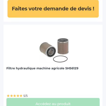
NEW HOLLAND (48)
PASQUALI (2)
SAME (20)
SCHAFFER (1)
STEYR (20)
VALMET-VALTRA (12)
VALPADANA (2)
WEIDEMANN (3)
Filtre hydraulique machine agricole SH56129
ZETOR (9)
5/5
Accédez au produit