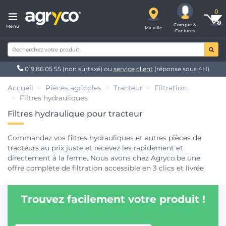
Compte &
Menu
Ma ville
Factures
019 86 05 55
(non surtaxé) ou
service client
(réponse sous 4H)
Accueil
Pièces agricoles
Tracteur
Filtration
Filtres hydrauliques
Filtres hydraulique pour tracteur
Commandez vos filtres hydrauliques et autres
pièces de
tracteurs
au prix juste et recevez les rapidement et
directement à la ferme. Nous avons chez Agryco.be une
offre complète de filtration accessible en 3 clics et livrée
sous 48/72h. Assurez une longue vie au système hydraulique
de votre tracteur agricole en montant des filtres
Trouvez facilement votre produit !
hydrauliques commandés chez Agryco.be. Tous nos
filtres
hydraulique de la marque Hifi filter
sont disponibles sur le
site Agryco.be.