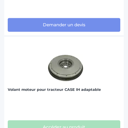
MASSEY FERGUSON (12)
MC CORMICK (2)
NEW HOLLAND (5)
Demander un devis
SAME (2)
STEYR (1)
VALMET-VALTRA (1)
Volant moteur pour tracteur CASE IH adaptable
Accédez au produit