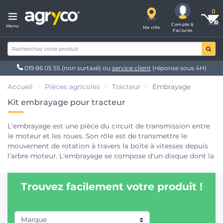
Compte &
Menu
Ma ville
Factures
019 86 05 55
(non surtaxé) ou
service client
(réponse sous 4H)
Accueil
Pièces agricoles
Tracteur
Embrayage
Kit embrayage pour tracteur
L'embrayage est une pièce du circuit de transmission entre
le moteur et les roues. Son rôle est de transmettre le
mouvement de rotation à travers la boîte à vitesses depuis
l'arbre moteur. L'embrayage se compose d'un disque dont la
compression entraîne le mouvement. Elle est donc
essentielle et doit être en bon état. C'est une pièce que l'on
Trouvez facilement votre produit !
remplace généralement entre 5000h et 8000h selon
l'utilisation que l'on a du
matériel agricole
. Les embrayages
ont évolué au cours du temps; entre des systèmes très
simples et mécaniques ou encore combinant gestion de
Marque