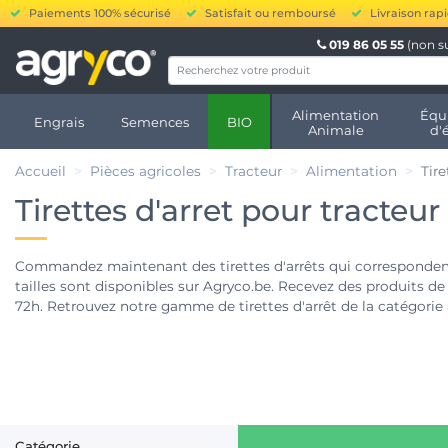
Paiements 100% sécurisé
Satisfait ou remboursé
Livraison rap
019 86 05 55
(non s
Alimentation
Équ
Engrais
Semences
BIO
Animale
d'
Accueil
Pièces agricoles
Tracteur
Alimentation
Tire
Tirettes d'arret pour tracteur
Commandez maintenant des tirettes d'arrêts qui correspondent 
tailles sont disponibles sur Agryco.be. Recevez des produits de 
72h. Retrouvez notre gamme de tirettes d'arrêt de la catégorie 
Catégorie