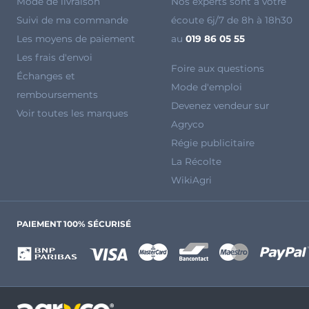
Mode de livraison
Nos experts sont à votre
Suivi de ma commande
écoute 6j/7 de 8h à 18h30
Les moyens de paiement
au
019 86 05 55
Les frais d'envoi
Foire aux questions
Échanges et
Mode d'emploi
remboursements
Devenez vendeur sur
Voir toutes les marques
Agryco
Régie publicitaire
La Récolte
WikiAgri
PAIEMENT 100% SÉCURISÉ