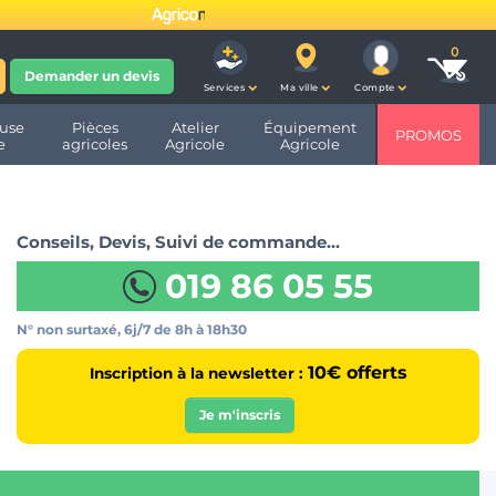
fête ses 10 ans et devient
Demander un devis
Services
Ma ville
Compte
use
Pièces
Atelier
Équipement
PROMOS
e
agricoles
Agricole
Agricole
Conseils, Devis, Suivi de commande…
019 86 05 55
N° non surtaxé, 6j/7
de 8h à 18h30
10€ offerts
Inscription à la newsletter :
Je m'inscris