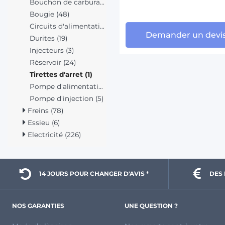
Bouchon de carburant (6)
Bougie (48)
Circuits d'alimentation (2)
Demander un devi
Durites (19)
Injecteurs (3)
Réservoir (24)
Tirettes d'arret (1)
Pompe d'alimentation (44)
Pompe d'injection (5)
Freins (78)
Essieu (6)
Electricité (226)
14 JOURS POUR 
CHANGER D'AVIS *
DES 
NOS GARANTIES
UNE QUESTION ?