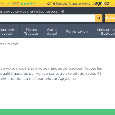
ide
4,6/5
fête ses 10 ans et devient
urtaxé) ou
service client
(réponse sous 4H)
BLOG
ipement
Pièces
Outils
Moissonne
Pulvérisation
élevage
Tracteur
du sol
Batteus
ttes d'arret
à votre modèle et à votre marque de tracteur. Toutes les
qualité garantis par Agryco sur votre exploitation sous 48 -
alimentation au meilleur prix sur Agryco.be.