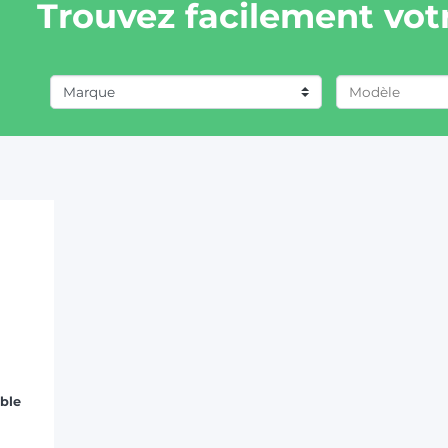
Trouvez facilement votr
Marque
FIAT/SOMECA (1)
able