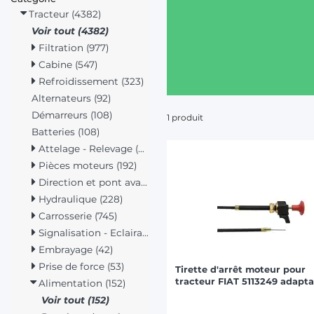
Tracteur (4382)
Voir tout (4382)
Filtration (977)
Cabine (547)
Refroidissement (323)
Alternateurs (92)
Démarreurs (108)
1 produit
Batteries (108)
Attelage - Relevage (315)
Pièces moteurs (192)
Direction et pont avant (125)
Hydraulique (228)
Carrosserie (745)
Signalisation - Eclairage (322)
Embrayage (42)
Prise de force (53)
Tirette d'arrêt moteur pour
tracteur FIAT 5113249 adapt
Alimentation (152)
Voir tout (152)