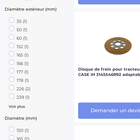
Diamètre extérieur (mm)
35 (1)
50 (1)
60 (1)
152 (1)
165 (1)
166 (1)
Disque de frein pour tracteu
177 (1)
CASE IH 3145546R92 adaptab
178 (1)
226 (2)
239 (1)
Voir plus
Demander un devi
Diamètre (mm)
150 (1)
165 (2)