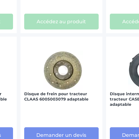
LAMBORGHINI (1)
LANDINI (2)
t
Accédez au produit
Accéde
MASSEY FERGUSON (3)
SAME (1)
VALMET-VALTRA (2)
r
Disque de frein pour tracteur
Disque interm
ble
CLAAS 6005003079 adaptable
tracteur CAS
adaptable
s
Demander un devis
Deman