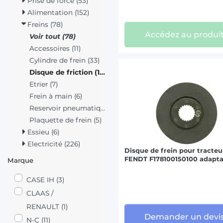
Prise de force (53)
Alimentation (152)
Freins (78)
Accédez au produi
Voir tout (78)
Accessoires (11)
Cylindre de frein (33)
Disque de friction (15)
Etrier (7)
Frein à main (6)
Reservoir pneumatique (1)
Plaquette de frein (5)
Essieu (6)
Electricité (226)
Disque de frein pour tracteu
FENDT F178100150100 adapta
Marque
CASE IH (3)
CLAAS /
RENAULT (1)
Demander un devi
N-C (11)