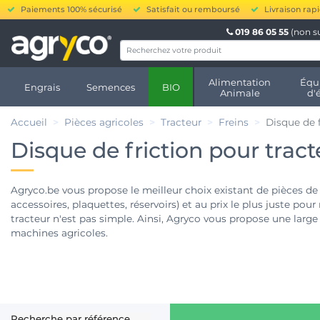
Paiements 100% sécurisé
Satisfait ou remboursé
Livraison rap
019 86 05 55
(non s
Alimentation
Équ
Engrais
Semences
BIO
Animale
d'
Accueil
Pièces agricoles
Tracteur
Freins
Disque de f
Disque de friction pour tract
Agryco.be vous propose le meilleur choix existant de pièces de fr
accessoires, plaquettes, réservoirs) et au prix le plus juste pou
tracteur n'est pas simple. Ainsi, Agryco vous propose une larg
machines agricoles.
Recherche par référence