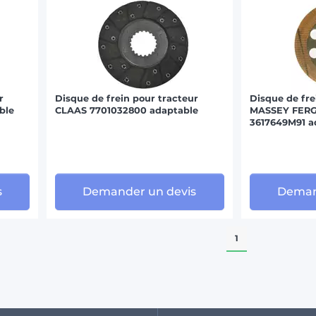
r
Disque de frein pour tracteur
Disque de fre
ble
CLAAS 7701032800 adaptable
MASSEY FERG
3617649M91 a
s
Demander un devis
Deman
1