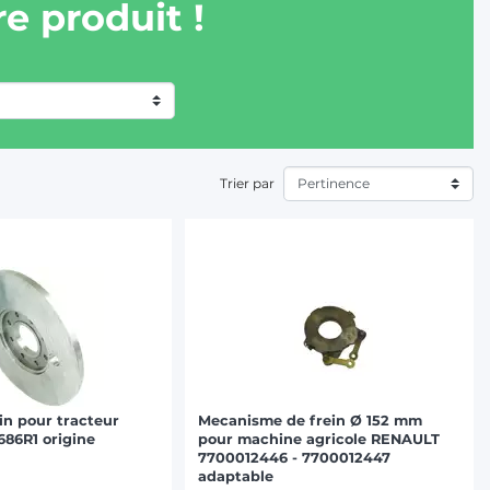
e produit !
Trier par
in pour tracteur
Mecanisme de frein Ø 152 mm
86R1 origine
pour machine agricole RENAULT
7700012446 - 7700012447
adaptable