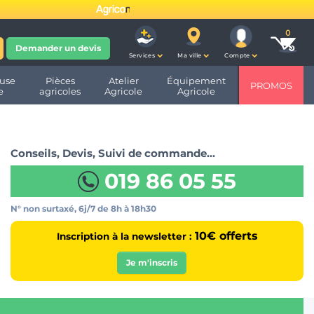
fête ses 10 ans et devient
Demander un devis
Services
Ma ville
Compte
use
Pièces
Atelier
Équipement
PROMOS
e
agricoles
Agricole
Agricole
Conseils, Devis, Suivi de commande…
019 86 05 55
N° non surtaxé, 6j/7
de 8h à 18h30
10€ offerts
Inscription à la newsletter :
Je m'inscris