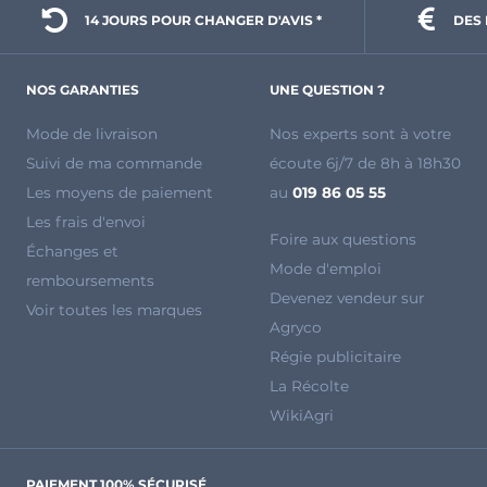
14 JOURS POUR 
CHANGER D'AVIS *
DES 
NOS GARANTIES
UNE QUESTION ?
Mode de livraison
Nos experts sont à votre
Suivi de ma commande
écoute 6j/7 de 8h à 18h30
Les moyens de paiement
au
019 86 05 55
Les frais d'envoi
Foire aux questions
Échanges et
Mode d'emploi
remboursements
Devenez vendeur sur
Voir toutes les marques
Agryco
Régie publicitaire
La Récolte
WikiAgri
PAIEMENT 100% SÉCURISÉ