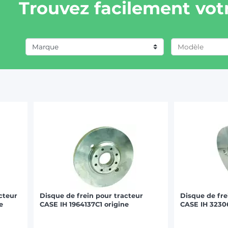
Trouvez facilement votr
Marque
CASE IH (7)
CLAAS / RENAULT (6)
DAVID BROWN (1)
FENDT (1)
FORD (1)
HURLIMANN (1)
cteur
Disque de frein pour tracteur
Disque de fre
JOHN DEERE (1)
e
CASE IH 1964137C1 origine
CASE IH 32306