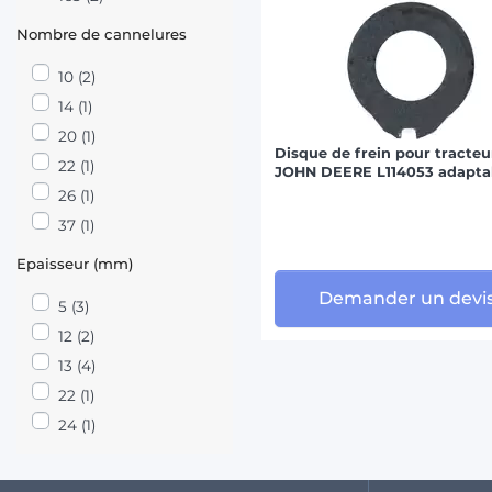
Nombre de cannelures
10 (2)
14 (1)
20 (1)
Disque de frein pour tracteu
22 (1)
JOHN DEERE L114053 adapta
26 (1)
37 (1)
Epaisseur (mm)
Demander un devi
5 (3)
12 (2)
13 (4)
22 (1)
24 (1)