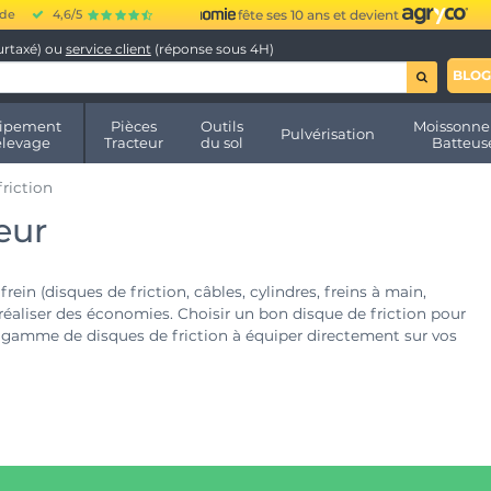
ide
4,6/5
fête ses 10 ans et devient
urtaxé) ou
service client
(réponse sous 4H)
BLOG
ipement
Pièces
Outils
Moissonne
Pulvérisation
élevage
Tracteur
du sol
Batteus
riction
eur
ein (disques de friction, câbles, cylindres, freins à main,
r réaliser des économies. Choisir un bon disque de friction pour
e gamme de disques de friction à équiper directement sur vos