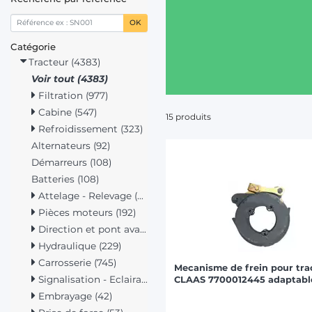
OK
Catégorie
Tracteur (4383)
Voir tout (4383)
Filtration (977)
Cabine (547)
15 produits
Refroidissement (323)
Alternateurs (92)
Démarreurs (108)
Batteries (108)
Attelage - Relevage (315)
Pièces moteurs (192)
Direction et pont avant (125)
Hydraulique (229)
Carrosserie (745)
Mecanisme de frein pour tra
Signalisation - Eclairage (322)
CLAAS 7700012445 adaptabl
Embrayage (42)