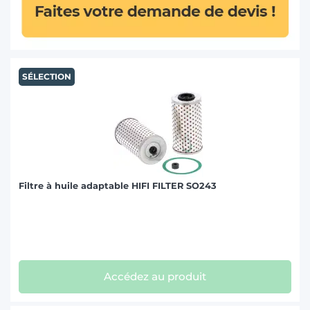
JOHN DEERE (185)
KRAMER (30)
KUBOTA (51)
SÉLECTION
KUHN (5)
LAMBORGHINI (87)
LANDINI (80)
LINDNER (29)
MANITOU (83)
Filtre à huile adaptable HIFI FILTER SO243
MASSEY FERGUSON (171)
MATROT (38)
MC CORMICK (87)
MERCEDES (10)
MERLO (61)
Accédez au produit
NEW HOLLAND (217)