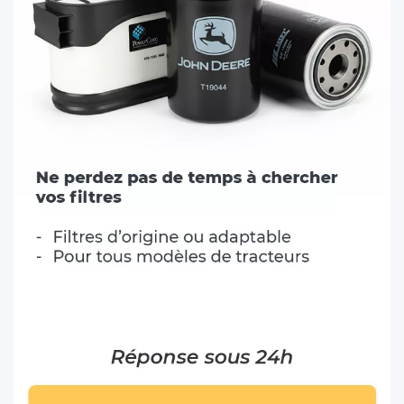
signalisation, pièces pour système de transmission, de
DAVID BROWN (7)
direction, de freinage, matériel d’élevage, siège de cabine et
autre type de pièce pour cabine de tracteur et machine
DEUTZ-FAHR (141)
agricole, pièces d’attelage remorques (faisceau, crochet, etc.)
DIECI (41)
et autres outils portés etc.
FENDT (102)
FIAT/SOMECA (40)
FORD (53)
GOLDONI (25)
GREGOIRE (29)
GRIMME (23)
HARDI-EVRARD (21)
HURLIMANN (67)
JCB (76)
JLG (21)