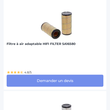
PASQUALI (9)
PELLENC (18)
SAME (92)
SCHAFFER (27)
STEYR (87)
Filtre à air adaptable HIFI FILTER SA16580
TECNOMA (23)
VALMET-VALTRA (65)
4.8/5
VALPADANA (26)
VOLVO (11)
Demander un devis
WEIDEMANN (32)
ZETOR (29)