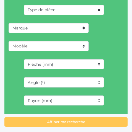
T
Marque
FENDT (1)
JOHN DEERE (5)
MASSEY FERGUSON (1)
Affiner ma recherche