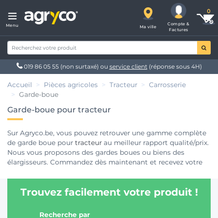
Compte &
Menu
Ma ville
Factures
019 86 05 55
(non surtaxé) ou
service client
(réponse sous 4H)
Accueil
Pièces agricoles
Tracteur
Carrosserie
Garde-boue
Garde-boue pour tracteur
Sur Agryco.be, vous pouvez retrouver une gamme complète
de garde boue pour
tracteur
au meilleur rapport qualité/prix.
Nous vous proposons des gardes boues ou biens des
élargisseurs. Commandez dès maintenant et recevez votre
commande de garde boue pour votre tracteur, chez vous
dans les plus brefs délais en étant garantie d’acheter vos
Trouvez facilement votre produit !
pièces au meilleurs prix.
Recherche par