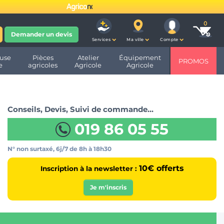
fête ses 10 ans et devient
Demander un devis
Services
Ma ville
Compte
use
Pièces
Atelier
Équipement
PROMOS
e
agricoles
Agricole
Agricole
Conseils, Devis, Suivi de commande…
019 86 05 55
N° non surtaxé, 6j/7
de 8h à 18h30
10€ offerts
Inscription à la newsletter :
Je m'inscris