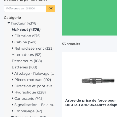
OK
Catégorie
Tracteur (4378)
Voir tout (4378)
Filtration (976)
Cabine (547)
53 produits
Refroidissement (323)
Alternateurs (92)
Démarreurs (108)
Batteries (108)
Attelage - Relevage (312)
Pièces moteurs (192)
Direction et pont avant (125)
Hydraulique (228)
Carrosserie (745)
Arbre de prise de force pour
Signalisation - Eclairage (322)
DEUTZ-FAHR 04348177 adap
Embrayage (42)