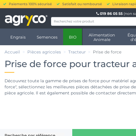
Paiements 100% sécurisé
Satisfait ou remboursé
Livraison rap
019 86 05 55
(non s
Alimentation
Équ
Engrais
Semences
BIO
Animale
d'
Accueil
Pièces agricoles
Tracteur
Prise de force
Prise de force pour tracteur 
Découvrez toute la gamme de prises de force pour matériel agric
force", sélectionnez les meilleures pièces détachées de prise de
pièce agricole. Il est également possible de contacter directe
Recherche par référence