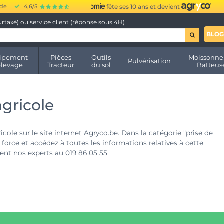
ide
4,6/5
fête ses 10 ans et devient
urtaxé) ou
service client
(réponse sous 4H)
BLOG
ipement
Pièces
Outils
Moissonne
Pulvérisation
élevage
Tracteur
du sol
Batteus
agricole
ole sur le site internet Agryco.be. Dans la catégorie "prise de
 force et accédez à toutes les informations relatives à cette
ment nos experts au 019 86 05 55