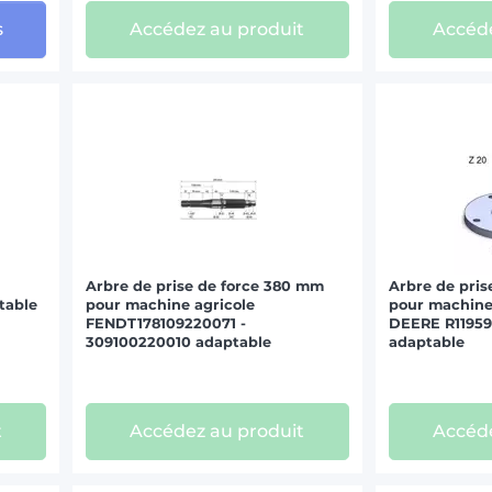
s
Accédez au produit
Accéde
Arbre de prise de force 380 mm
Arbre de pris
table
pour machine agricole
pour machine
FENDT178109220071 -
DEERE R11959
309100220010 adaptable
adaptable
t
Accédez au produit
Accéde