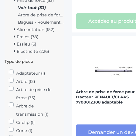
Prise de force (53)
Voir tout (53)
Arbre de prise de force (51)
Accédez au produi
Bagues - Roulements (2)
Alimentation (152)
Freins (78)
Essieu (6)
Electricité (226)
Type de pièce
Adaptateur (1)
Arbre (12)
Arbre de prise de
Arbre de prise de force pour
tracteur RENAULT/CLAAS
force (35)
7700012308 adaptable
Arbre de
transmission (1)
Circlip (1)
Cône (1)
Demander un devi