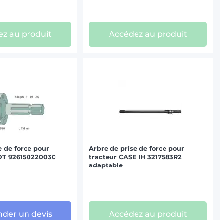
z au produit
Accédez au produit
e de force pour
Arbre de prise de force pour
DT 926150220030
tracteur CASE IH 3217583R2
adaptable
der un devis
Accédez au produit