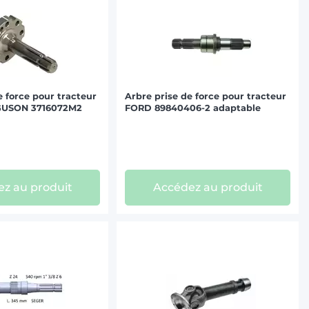
e force pour tracteur
Arbre prise de force pour tracteur
USON 3716072M2
FORD 89840406-2 adaptable
z au produit
Accédez au produit