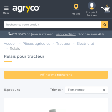
Compte &
Menu
Ma ville
Factures
019 86 05 55
(non surtaxé) ou
service client
(réponse sous 4H)
Accueil
Pièces agricoles
Tracteur
Electricité
Relais
Relais pour tracteur
Affiner ma recherche
16 produits
Trier par