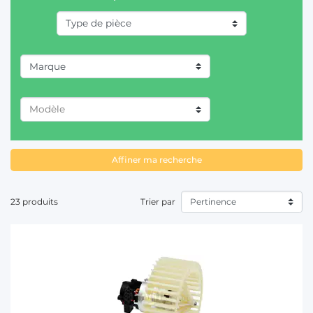
T
Marque
CASE IH (7)
CLAAS / RENAULT (3)
DEUTZ-FAHR (5)
Affiner ma recherche
FENDT (1)
23 produits
Trier par
FIAT/SOMECA (2)
FORD (1)
HURLIMANN (4)
JOHN DEERE (8)