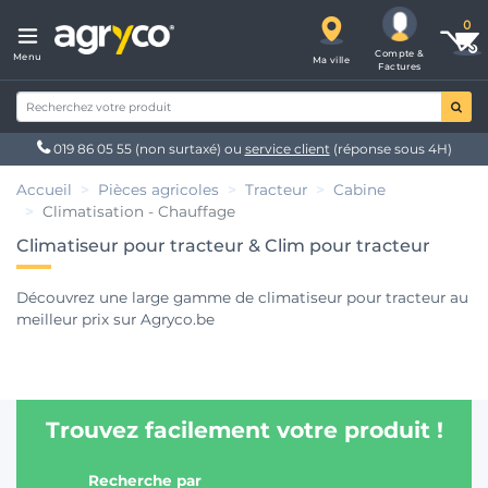
Compte &
Menu
Ma ville
Factures
019 86 05 55
(non surtaxé) ou
service client
(réponse sous 4H)
Accueil
Pièces agricoles
Tracteur
Cabine
Climatisation - Chauffage
Climatiseur pour tracteur & Clim pour tracteur
Découvrez une large gamme de climatiseur pour tracteur au
meilleur prix sur Agryco.be
Trouvez facilement votre produit !
Recherche par