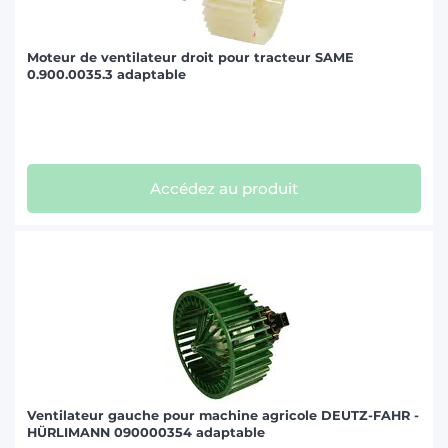
KRAMER (1)
Moteur de ventilateur droit pour tracteur SAME
0.900.0035.3 adaptable
LAMBORGHINI (4)
MASSEY FERGUSON (3)
MC CORMICK (1)
Accédez au produit
NEW HOLLAND (4)
SAME (4)
STEYR (2)
Ventilateur gauche pour machine agricole DEUTZ-FAHR -
HÜRLIMANN 090000354 adaptable