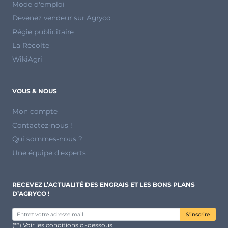
Mode d'emploi
Devenez vendeur sur Agryco
Régie publicitaire
La Récolte
WikiAgri
VOUS & NOUS
Mon compte
Contactez-nous !
Qui sommes-nous ?
Une équipe d'experts
RECEVEZ L’ACTUALITÉ DES ENGRAIS ET LES BONS PLANS
D’AGRYCO !
S'inscrire
(**) Voir les conditions ci-dessous