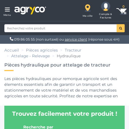
Compte &
Menu
Ma ville
Factures
019 86 05 55
(non surtaxé) ou
service client
(réponse sous 4H)
Accueil
Pièces agricoles
Tracteur
Attelage - Relevage
Hydraulique
Pièces hydraulique pour attelage de tracteur
Les pièces hydrauliques pour remorque agricole sont des
élements essentiels afin de garantir un transport et un
stationnement de votre matériel et de vos marchandises
agricoles en toute sécurité. Profitez de notre expertise en
terme de
pièces pour remorque et transport agricole
en
contactant nos experts au 019 86 05 55. Retrouvez tous nos
Trouvez facilement votre produit !
articles de
pièces agricoles
au meilleur prix sur Agryco.be.
Recherche par