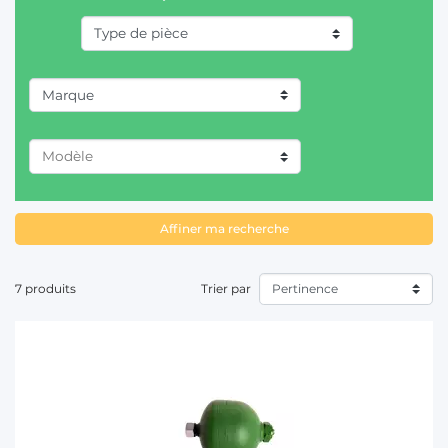
T
Marque
CASE IH (2)
FIAT/SOMECA (1)
FORD (1)
Affiner ma recherche
JOHN DEERE (4)
7 produits
Trier par
NEW HOLLAND (3)
STEYR (1)