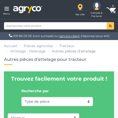
Compte &
Menu
Ma ville
Factures
019 86 05 55
(non surtaxé) ou
service client
(réponse sous 4H)
Accueil
Pièces agricoles
Tracteur
Attelage - Relevage
Autres pièces d'attelage
Autres pièces d'attelage pour tracteur
Trouvez facilement votre produit !
Recherche par
Marque