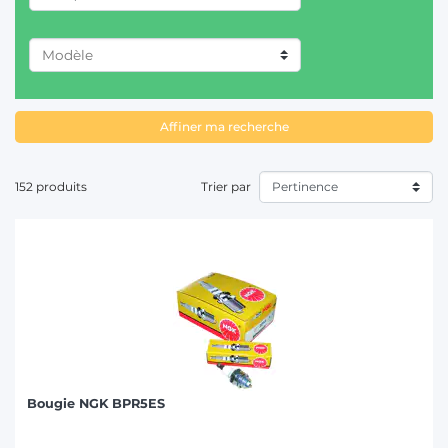
rapidement et au meilleur prix : pompes d'alimentation,
bougies de préchauffage, circuit d'injection et autres
pièces
T
détachées
pour tracteur
adaptables à la plupart des grandes
marques agricoles comme New Holland, John Deere, Ford,
ANTONIO CARRARO (1)
Fiat/Someca, David Brown, Fendt, Renault, Same, Perkins,
etc...
CASE IH (21)
Affiner ma recherche
CHALLENGER (1)
CLAAS / RENAULT (10)
152 produits
Trier par
DAVID BROWN (4)
DEUTZ-FAHR (13)
FENDT (9)
FIAT/SOMECA (15)
FORD (14)
HURLIMANN (2)
Bougie NGK BPR5ES