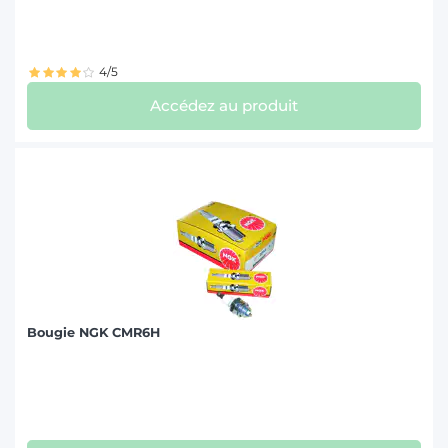
JOHN DEERE (23)
LAMBORGHINI (3)
4/5
LANDINI (6)
Accédez au produit
MASSEY FERGUSON (25)
MC CORMICK (1)
NEW HOLLAND (9)
SAME (5)
STEYR (8)
VALMET-VALTRA (5)
Bougie NGK CMR6H
VOLVO (1)
ZETOR (2)