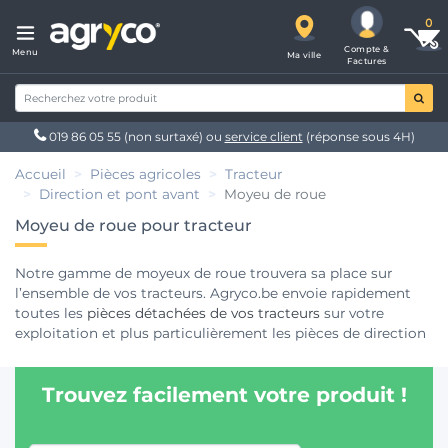
Compte &
Menu
Ma ville
Factures
019 86 05 55
(non surtaxé) ou
service client
(réponse sous 4H)
Accueil
Pièces agricoles
Tracteur
Direction et pont avant
Moyeu de roue
Moyeu de roue pour tracteur
Notre gamme de moyeux de roue trouvera sa place sur
l’ensemble de vos tracteurs. Agryco.be envoie rapidement
toutes les
pièces détachées de vos tracteurs
sur votre
exploitation et plus particulièrement les pièces de direction
comme les moyeux de roue. Si vous souhaitez des conseils,
une équipe d’experts agricoles vous répondra au
Trouvez facilement votre produit !
03.52.99.00.00