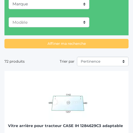
Marque
T
CASE IH (17)
CLAAS / RENAULT (20)
DEUTZ-FAHR (7)
Affiner ma recherche
FENDT (5)
72 produits
Trier par
FIAT/SOMECA (10)
FORD (3)
HURLIMANN (5)
JOHN DEERE (8)
LAMBORGHINI (5)
LANDINI (2)
Vitre arrière pour tracteur CASE IH 1284629C3 adaptable