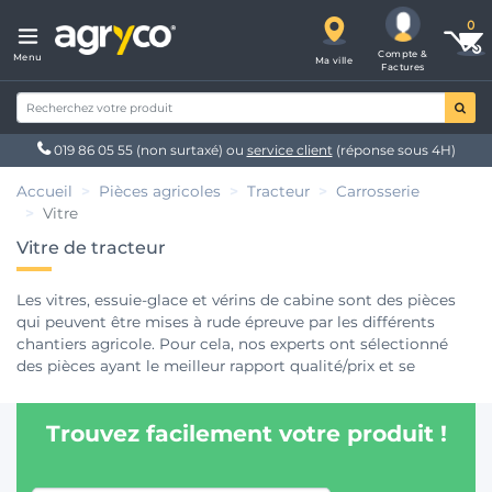
Compte &
Menu
Ma ville
Factures
019 86 05 55
(non surtaxé) ou
service client
(réponse sous 4H)
Accueil
Pièces agricoles
Tracteur
Carrosserie
Vitre
Vitre de tracteur
Les vitres, essuie-glace et vérins de cabine sont des pièces
qui peuvent être mises à rude épreuve par les différents
chantiers agricole. Pour cela, nos experts ont sélectionné
des pièces ayant le meilleur rapport qualité/prix et se
tiennent à votre écoute pour répondre à vos besoins
concernant les
pièces agricoles
et plus particulièrement de
Trouvez facilement votre produit !
tracteur au 03.52.99.00.00