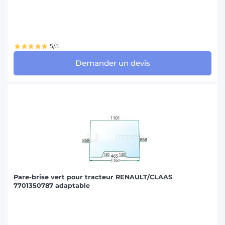
MASSEY FERGUSON (3)
MC CORMICK (2)
5/5
NEW HOLLAND (8)
Demander un devis
SAME (5)
STEYR (4)
VALMET-VALTRA (1)
Pare-brise vert pour tracteur RENAULT/CLAAS
7701350787 adaptable